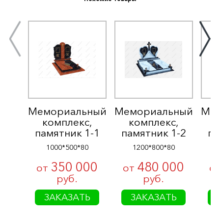
Мемориальный
Мемориальный
Ме
комплекс,
комплекс,
памятник 1-1
памятник 1-2
па
1000*500*80
1200*800*80
350 000
480 000
от
от
о
руб.
руб.
Выберите город
ЗАКАЗАТЬ
ЗАКАЗАТЬ
г. Петрозаводск, проезд строителей, 20
stonemasterptz@mail.ru