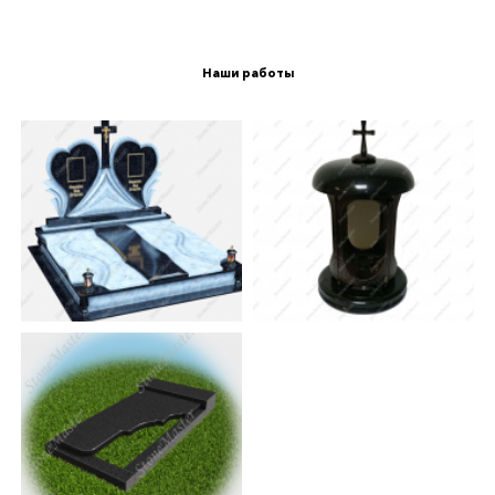
Пн-Вс / 09:00-19:00
+7(909)567-567-0
Наши работы
0 РУБ.
В КАТАЛОГ
КАТАЛОГ
О КОМПАНИИ
3 D
УСЛУГИ
ГРАВИРОВКА
ФОТО
ПОКУПАТЕЛЯМ
ПРОИЗВОДСТВО
СТРАХОВАНИЕ
КОНТАКТЫ
ЗАКАЗАТЬ ЗВОНОК