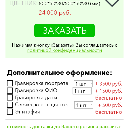
ЦВЕТНИК:
800*50*80/500*50*80 (мм)
24 000 руб.
СТЕЛА:
800*400*50 (мм)
ЗАКАЗАТЬ
ПОДСТАВКА:
500*200*150 (мм)
ЦВЕТНИК:
800*50*80/500*50*80 (мм)
ПОЛИРОВКА:
круговая
Нажимая кнопку «Заказать» Вы соглашаетесь с
политикой конфиденциальности
31 000 руб.
СТЕЛА:
800*400*80 (мм)
ПОДСТАВКА:
500*200*150 (мм)
Дополнительное оформление:
ЦВЕТНИК:
800*80*80/500*80*80 (мм)
ПОЛИРОВКА:
односторонняя
Гравировка портрета
+ 3500 руб.
27 000 руб.
Гравировка ФИО
+ 1500 руб.
СТЕЛА:
Гравировка даты
800*400*80 (мм)
бесплатно
ПОДСТАВКА:
500*200*150 (мм)
Свечка, крест, цветок
+ 500 руб.
ЦВЕТНИК:
800*80*80/500*80*80 (мм)
Эпитафия
бесплатно
ПОЛИРОВКА:
круговая
35 000 руб.
стоимость доставки до Вашего региона рассчитат