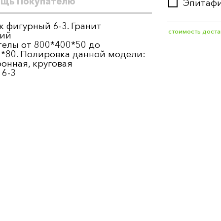
щь Покупателю
Эпитаф
СТЕЛА:
100
ПОДСТАВ
 фигурный 6-3. Гранит
ЦВЕТНИК:
стоимость доста
кий
ПОЛИРОВ
телы от 800*400*50 до
СТЕЛА:
100
*80. Полировка данной модели:
ПОДСТАВ
онная, круговая
ЦВЕТНИК:
 6-3
ПОЛИРОВ
СТЕЛА:
100
ПОДСТАВ
ЦВЕТНИК:
ПОЛИРОВ
СТЕЛА:
120
ПОДСТАВ
ЦВЕТНИК:
ПОЛИРОВ
СТЕЛА:
120
ПОДСТАВ
ЦВЕТНИК:
ПОЛИРОВ
СТЕЛА:
120