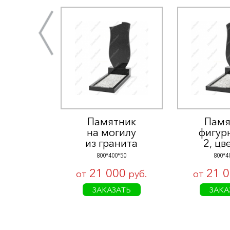
Памятник
Памя
на могилу
фигур
из гранита
2, цв
800*400*50
800*4
21 000
21 
от
руб.
от
ЗАКАЗАТЬ
ЗАКА