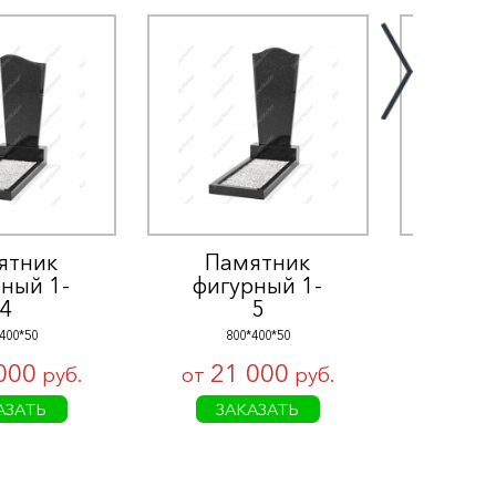
ятник
Памятник
Па
ный 1-
фигурный 1-
фигу
4
5
400*50
800*400*50
80
000
21 000
21
руб.
от
руб.
от
АЗАТЬ
ЗАКАЗАТЬ
ЗА