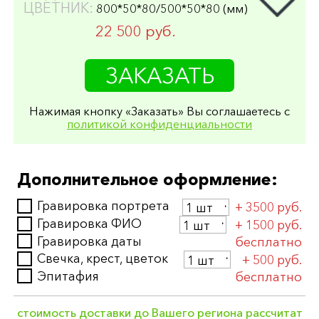
ЦВЕТНИК:
800*50*80/500*50*80 (мм)
22 500 руб.
СТЕЛА:
800*400*50 (мм)
ЗАКАЗАТЬ
ПОДСТАВКА:
500*200*150 (мм)
ЦВЕТНИК:
800*50*80/500*50*80 (мм)
ПОЛИРОВКА:
круговая
Нажимая кнопку «Заказать» Вы соглашаетесь с
политикой конфиденциальности
29 500 руб.
СТЕЛА:
800*400*80 (мм)
ПОДСТАВКА:
500*200*150 (мм)
Дополнительное оформление:
ЦВЕТНИК:
800*80*80/500*80*80 (мм)
ПОЛИРОВКА:
односторонняя
Гравировка портрета
+ 3500 руб.
25 500 руб.
Гравировка ФИО
+ 1500 руб.
СТЕЛА:
Гравировка даты
800*400*80 (мм)
бесплатно
ПОДСТАВКА:
500*200*150 (мм)
Свечка, крест, цветок
+ 500 руб.
ЦВЕТНИК:
800*80*80/500*80*80 (мм)
Эпитафия
бесплатно
ПОЛИРОВКА:
круговая
33 500 руб.
стоимость доставки до Вашего региона рассчитат