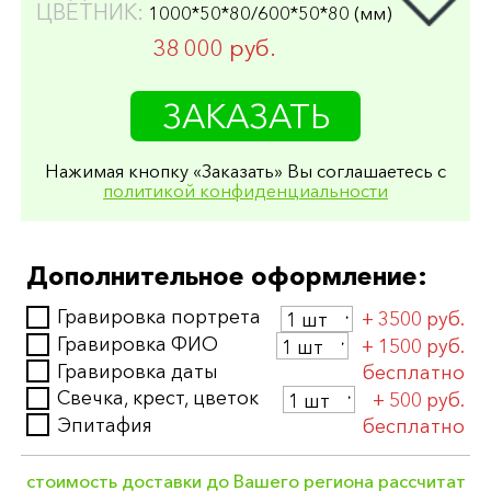
ЦВЕТНИК:
1000*50*80/600*50*80 (мм)
38 000 руб.
СТЕЛА:
1000*500*50 (мм)
ЗАКАЗАТЬ
ПОДСТАВКА:
600*200*150 (мм)
ЦВЕТНИК:
1000*50*80/600*50*80 (мм)
ПОЛИРОВКА:
круговая
Нажимая кнопку «Заказать» Вы соглашаетесь с
политикой конфиденциальности
48 000 руб.
СТЕЛА:
1000*500*80 (мм)
ПОДСТАВКА:
600*200*150 (мм)
Дополнительное оформление:
ЦВЕТНИК:
1000*80*80/600*80*80 (мм)
ПОЛИРОВКА:
односторонняя
Гравировка портрета
+ 3500 руб.
42 500 руб.
Гравировка ФИО
+ 1500 руб.
СТЕЛА:
Гравировка даты
1000*500*80 (мм)
бесплатно
ПОДСТАВКА:
600*200*150 (мм)
Свечка, крест, цветок
+ 500 руб.
ЦВЕТНИК:
1000*80*80/600*80*80 (мм)
Эпитафия
бесплатно
ПОЛИРОВКА:
круговая
54 000 руб.
стоимость доставки до Вашего региона рассчитат