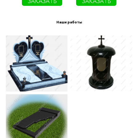
ПОЛИРОВКА:
ЗАКАЗАТЬ
ЗАКАЗАТЬ
круговая
Пн-Вс / 09:00-19:00
72 000 руб.
+7(909)567-567-0
Наши работы
0 РУБ.
В КАТАЛОГ
КАТАЛОГ
О КОМПАНИИ
3 D
УСЛУГИ
ГРАВИРОВКА
ФОТО
ПОКУПАТЕЛЯМ
ПРОИЗВОДСТВО
СТРАХОВАНИЕ
КОНТАКТЫ
ЗАКАЗАТЬ ЗВОНОК