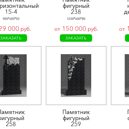
оризонтальный
фигурный
15-4
238
д
900*600*50
1200*600*80
29 000
150 000
руб.
от
руб.
от
ЗАКАЗАТЬ
ЗАКАЗАТЬ
Памятник
Памятник
фигурный
фигурный
258
259