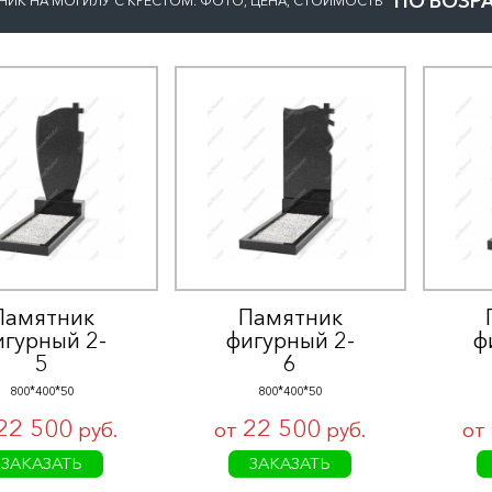
ПО ВОЗР
НИК НА МОГИЛУ С КРЕСТОМ. ФОТО, ЦЕНА, СТОИМОСТЬ
Памятник
Памятник
игурный 2-
фигурный 2-
ф
5
6
800*400*50
800*400*50
22 500
22 500
руб.
от
руб.
от
ЗАКАЗАТЬ
ЗАКАЗАТЬ