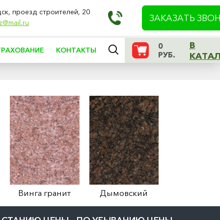
дск, проезд строителей, 20
ЗАКАЗАТЬ ЗВО
z@mail.ru
В
0
ТРАХОВАНИЕ
КОНТАКТЫ
РУБ.
КАТА
Винга гранит
Дымовский
Амфибол