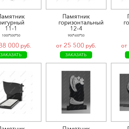
КАТАЛОГ
О КОМПАНИИ
3 D
Памятник
Памятник
УСЛУГИ
фигурный
горизонтальный
г
ГРАВИРОВКА
11-1
12-4
ФОТО
ПОКУПАТЕЛЯМ
1000*500*50
900*600*50
ПРОИЗВОДСТВО
СТРАХОВАНИЕ
38 000
25 500
руб.
от
руб.
от
КОНТАКТЫ
ЗАКАЗАТЬ
ЗАКАЗАТЬ
ЗАКАЗАТЬ ЗВОНОК
Памятник
Памятник