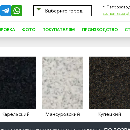
г. Петрозаво
Выберите город
stonemasterpt
ИРОВКА
ФОТО
ПОКУПАТЕЛЯМ
ПРОИЗВОДСТВО
С
Карельский
Мансуровский
Купецкий