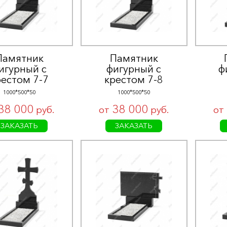
Памятник
Памятник
игурный с
фигурный с
ф
рестом 7-7
крестом 7-8
1000*500*50
1000*500*50
38 000
38 000
руб.
от
руб.
от
ЗАКАЗАТЬ
ЗАКАЗАТЬ
Выберите город
г. Петрозаводск, проезд строителей, 20
stonemasterptz@mail.ru
Пн-Вс / 09:00-19:00
+7(909)567-567-0
0 РУБ.
В КАТАЛОГ