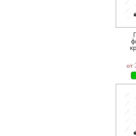
ф
к
от