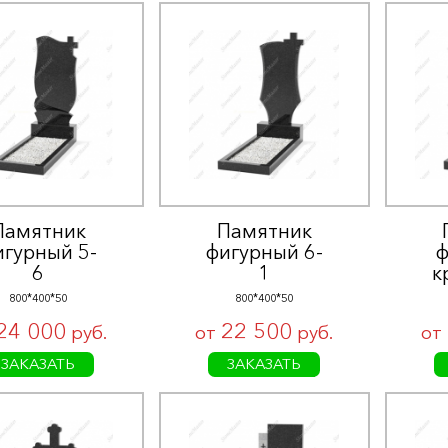
Памятник
Памятник
игурный 5-
фигурный 6-
ф
6
1
к
800*400*50
800*400*50
24 000
22 500
руб.
от
руб.
от
ЗАКАЗАТЬ
ЗАКАЗАТЬ