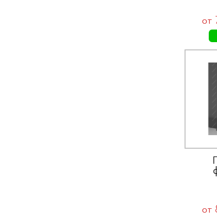
от
от